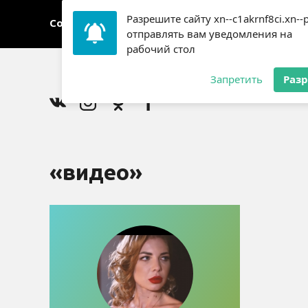
Разрешите сайту xn--c1akrnf8ci.xn--
События
Люди
отправлять вам уведомления на
рабочий стол
Запретить
Раз
«видео»