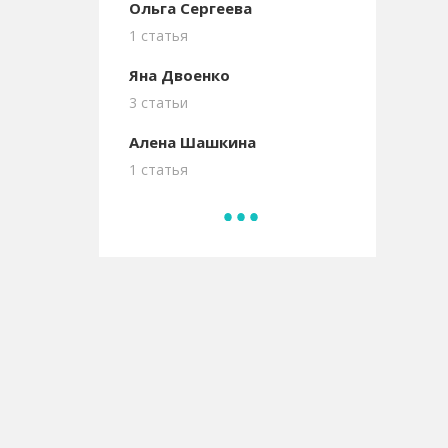
Ольга Сергеева
1 статья
Яна Двоенко
3 статьи
Алена Шашкина
1 статья