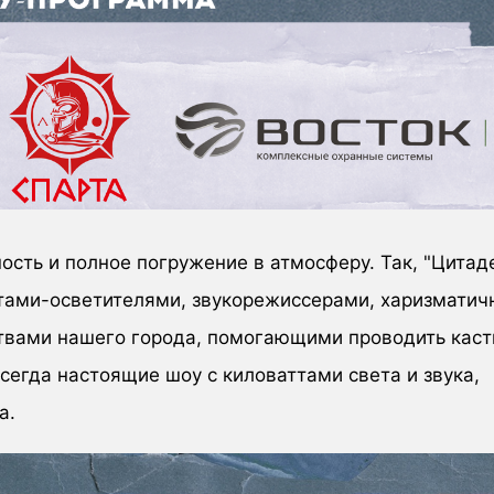
ость и полное погружение в атмосферу. Так, "Цитад
тами-осветителями, звукорежиссерами, харизмати
твами нашего города, помогающими проводить каст
всегда настоящие шоу с киловаттами света и звука,
та.