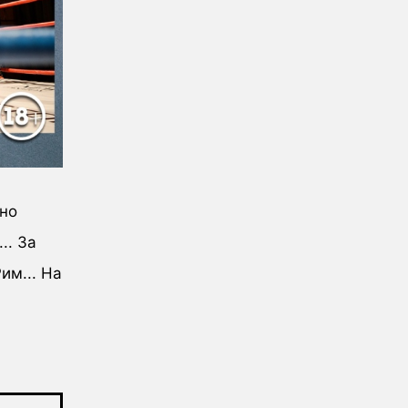
ьно
.. За
им... На