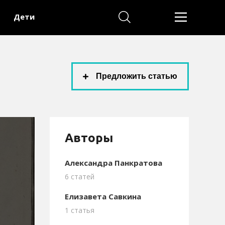
Дети
Предложить статью
Aвторы
Александра Панкратова
6 статей
Елизавета Савкина
1 статья