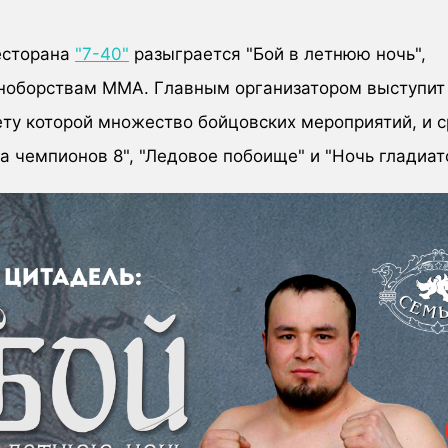
ресторана
"7-40"
разыграется "Бой в летнюю ночь",
оборствам ММА. Главным организатором выступит
чету которой множество бойцовских мероприятий, и 
а чемпионов 8", "Ледовое побоище" и "Ночь гладиат