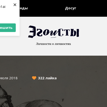
×
p1ai
Тренды
Досуг
решить
июля 2018
322 лайка