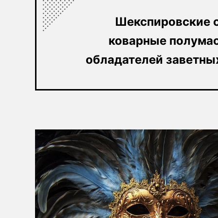
Шекспировские с
коварные полумас
обладателей заветных