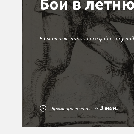
Бой в летн
В Смоленске готовится файт-шоу под
~ 3 мин.
Время прочтения: