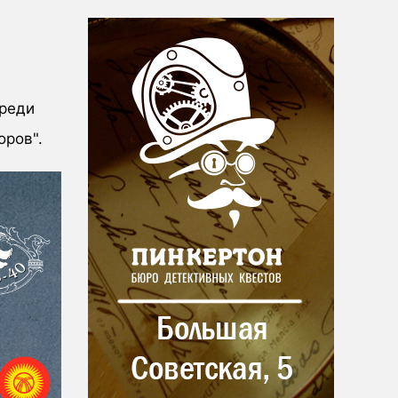
среди
оров".