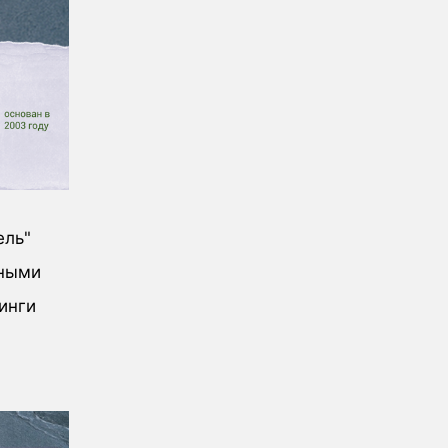
ель"
чными
инги