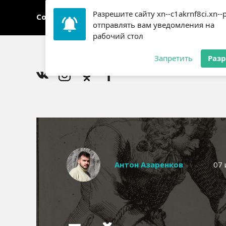
Разрешите сайту xn--c1akrnf8ci.xn--
События
Люди
отправлять вам уведомления на
рабочий стол
Запретить
Раз
Антон Азаренков
07 