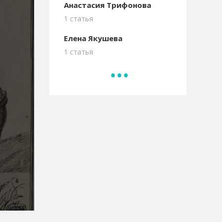
Анастасия Трифонова
1 статья
Елена Якушева
1 статья